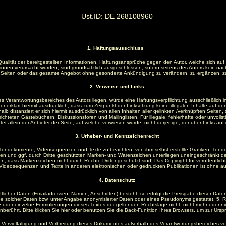
Ust.ID: DE 268108960
1. Haftungsausschluss
er Qualität der bereitgestellten Informationen. Haftungsansprüche gegen den Autor, welche sich au
onen verursacht wurden, sind grundsätzlich ausgeschlossen, sofern seitens des Autors kein nachwe
 der Seiten oder das gesamte Angebot ohne gesonderte Ankündigung zu verändern, zu ergänzen, zu 
2. Verweise und Links
des Verantwortungsbereiches des Autors liegen, würde eine Haftungsverpflichtung ausschließlich in
or erklärt hiermit ausdrücklich, dass zum Zeitpunkt der Linksetzung keine illegalen Inhalte auf d
alb distanziert er sich hiermit ausdrücklich von allen Inhalten aller gelinkten /verknüpften Seiten
chteten Gästebüchern, Diskussionsforen und Mailinglisten. Für illegale, fehlerhafte oder unvoll
t allein der Anbieter der Seite, auf welche verwiesen wurde, nicht derjenige, der über Links auf di
3. Urheber- und Kennzeichenrecht
en, Tondokumente, Videosequenzen und Texte zu beachten, von ihm selbst erstellte Grafiken, To
en und ggf. durch Dritte geschützten Marken- und Warenzeichen unterliegen uneingeschränkt de
 dass Markenzeichen nicht durch Rechte Dritter geschützt sind! Das Copyright für veröffentlichte, 
ideosequenzen und Texte in anderen elektronischen oder gedruckten Publikationen ist ohne aus
4. Datenschutz
licher Daten (Emailadressen, Namen, Anschriften) besteht, so erfolgt die Preisgabe dieser Daten
e solcher Daten bzw. unter Angabe anonymisierter Daten oder eines Pseudonyms gestattet. 5. Re
oder einzelne Formulierungen dieses Textes der geltenden Rechtslage nicht, nicht mehr oder nich
unberührt. Bitte klicken Sie hier oder benutzen Sie die Back-Funktion Ihres Browsers, um zur Urs
 Vervielfältigung und Verbreitung dieses Dokumentes außerhalb des Verantwortungsbereiches vo