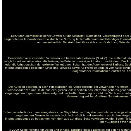
Der Autor übernimmt keinerlei Gewähr für die Aktualität, Korrektheit, Vollständigkeit od
dargebotenen Informationen bzw. durch die Nutzung fehlerhafter und unvollständiger Informati
und unverbindlich. Der Autor behält es sich ausdrücklich vor, Teile
Bei direkten oder indirekten Verweisen auf fremde Internetseiten ("Links"), die außerhalb 
möglich und zumutbar wäre, die Nutzung im Falle rechtswidriger Inhalte zu verhindern. Der Aut
oder die Urheberschaft der gelinkten/verknüpften Seiten hat der Autor keinerlei Einfluss. Desh
Internetangebotes gesetzten Links und Verweise sowie für Fremdeinträge in vom Autor eingeri
dargebotener Informationen entstehen, hafte
Der Autor ist bestrebt, in allen Publikationen die Urheberrechte der verwendeten Grafik
Videosequenzen und Texte zurückzugreifen. Alle innerhalb des Internetangebotes genannt
eingetragenen Eigentümer. Allein aufgrund der bloßen Nennung ist nicht der Schluss zu ziehen,
Verwendung solcher Grafiken, Tondokumente, V
Sofern innerhalb des Internetangebotes die Möglichkeit zur Eingabe persönlicher oder geschäft
angebotenen Dienste ist - soweit technisch möglich und zumutbar - auch ohne Angab
Internetangebotes zu betrachten, von dem aus auf diese Seite verwiesen wurde. Sofern Teile 
ihrer Gültigkeit davon 
© 2009 Keine Haftung für Daten und Inhalte, Nutzung dieses Dienstes auf eigene Gefahr.