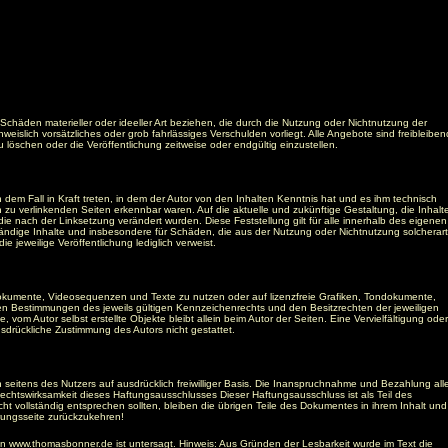
f Schäden materieller oder ideeller Art beziehen, die durch die Nutzung oder Nichtnutzung der
islich vorsätzliches oder grob fahrlässiges Verschulden vorliegt. Alle Angebote sind freibleiben
löschen oder die Veröffentlichung zeitweise oder endgültig einzustellen.
 dem Fall in Kraft treten, in dem der Autor von den Inhalten Kenntnis hat und es ihm technisch
en zu verlinkenden Seiten erkennbar waren. Auf die aktuelle und zukünftige Gestaltung, die Inhalt
, die nach der Linksetzung verändert wurden. Diese Feststellung gilt für alle innerhalb des eigenen
ständige Inhalte und insbesondere für Schäden, die aus der Nutzung oder Nichtnutzung solcherart
e jeweilige Veröffentlichung lediglich verweist.
ndokumente, Videosequenzen und Texte zu nutzen oder auf lizenzfreie Grafiken, Tondokumente,
n Bestimmungen des jeweils gültigen Kennzeichenrechts und den Besitzrechten der jeweiligen
vom Autor selbst erstellte Objekte bleibt allein beim Autor der Seiten. Eine Vervielfältigung oder
drückliche Zustimmung des Autors nicht gestattet.
 seitens des Nutzers auf ausdrücklich freiwilliger Basis. Die Inanspruchnahme und Bezahlung alle
chtswirksamkeit dieses Haftungsausschlusses Dieser Haftungsausschluss ist als Teil des
t vollständig entsprechen sollten, bleiben die übrigen Teile des Dokumentes in ihrem Inhalt und
prungsseite zurückzukehren!
n www.thomasbonner.de ist untersagt. Hinweis: Aus Gründen der Lesbarkeit wurde im Text die