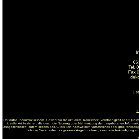
I
66
Tel. 
Fax 0
dek
Us
1
Der Autor übernimmt keinerlei Gewähr für die Aktualität, Korrektheit, Vollständigkeit oder Qua
ideeller Art beziehen, die durch die Nutzung oder Nichtnutzung der dargebotenen Informati
ausgeschlossen, sofern seitens des Autors kein nachweislich vorsätzliches oder grob fahrlässige
Teile der Seiten oder das gesamte Angebot ohne gesonderte Ankündigung zu ve