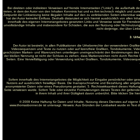
Bei direkten oder indirekten Verweisen auf fremde Internetseiten ("Links"), die außerhalb d
treten, in dem der Autor von den Inhalten Kenntnis hat und es ihm technisch möglich und zumutb
Zeitpunkt der Linksetzung keine illegalen Inhalte auf den zu verlinkenden Seiten erkennbar wa
hat der Autor keinerlei Einfluss. Deshalb distanziert er sich hiermit ausdrücklich von allen In
innerhalb des eigenen Internetangebotes gesetzten Links und Verweise sowie für Fremdeintr
unvollständige Inhalte und insbesondere für Schäden, die aus der Nutzung oder Nichtnutzung 
nicht derjenige, der über Links
3. Urh
Der Autor ist bestrebt, in allen Publikationen die Urheberrechte der verwendeten Graf
Videosequenzen und Texte zu nutzen oder auf lizenzfreie Grafiken, Tondokumente, Vide
geschützten Marken- und Warenzeichen unterliegen uneingeschränkt den Bestimmungen des jew
der bloßen Nennung ist nicht der Schluss zu ziehen, dass Markenzeichen nicht durch Rechte Dritt
Seiten. Eine Vervielfältigung oder Verwendung solcher Grafiken, Tondokumente, Videosequ
Sofern innerhalb des Internetangebotes die Möglichkeit zur Eingabe persönlicher oder gesc
Nutzers auf ausdrücklich freiwilliger Basis. Die Inanspruchnahme und Bezahlung aller ange
anonymisierter Daten oder eines Pseudonyms gestattet. 5. Rechtswirksamkeit dieses Haftung
Seite verwiesen wurde. Sofern Teile oder einzelne Formulierungen dieses Textes der geltenden
in ihrem Inhalt und ihrer Gültigkeit davon unberührt. Bitte klicken Sie 
© 2009 Keine Haftung für Daten und Inhalte, Nutzung dieses Dienstes auf eigene 
www.thomasbonner.de ist untersagt. Hinweis: Aus Gründen der Lesbarkeit wurde im Text 